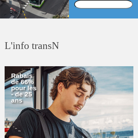
L'info transN
Rabais
de 66%
pour les
- de 25
ans