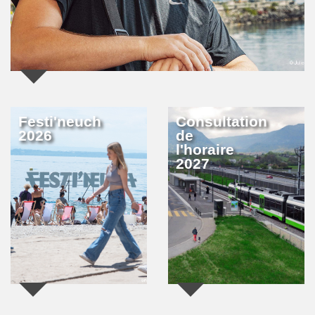
Festi'neuch
Consultation
2026
de
l'horaire
2027