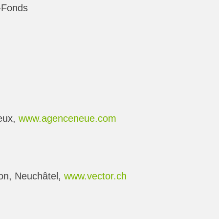
-Fonds
eux,
www.agenceneue.com
n, Neuchâtel,
www.vector.ch