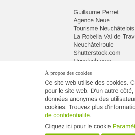
Guillaume Perret
Agence Neue
Tourisme Neuchâtelois
La Robella Val-de-Trav
Neuchâtelroule
Shutterstock.com
Unsplash.com
À propos des cookies
Ce site web utilise des cookies. C
pour le site web. D'un autre côté,
données anonymes des utilisateur
Contact
Conditions géné
cookies. Trouvez plus d'informati
de confidentialité
.
Protection des données
Droit des passag
Cliquez ici pour le cookie
Paramèt
Impressum