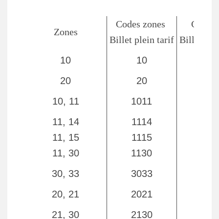
Codes zones
Codes 
Zones
Billet plein tarif
Billet tar
10
10
10
20
20
20
10, 11
1011
101
11, 14
1114
111
11, 15
1115
111
11, 30
1130
113
30, 33
3033
303
20, 21
2021
202
21, 30
2130
213