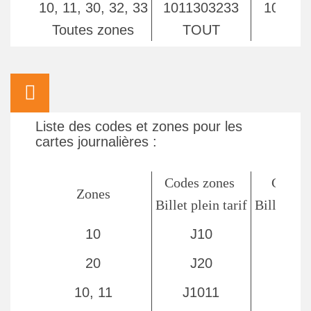
10, 11, 30, 32, 33
1011303233
101130
Toutes zones
TOUT
TO
Liste des codes et zones pour les
cartes journalières :
Codes zones
Codes 
Zones
Billet plein tarif
Billet tar
10
J10
J1
20
J20
J2
10, 11
J1011
J10