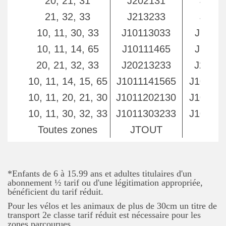
20, 21, 31
J202131
J202
21, 32, 33
J213233
J213
10, 11, 30, 33
J10113033
J1011
10, 11, 14, 65
J10111465
J1011
20, 21, 32, 33
J20213233
J2021
10, 11, 14, 15, 65
J1011141565
J10111
10, 11, 20, 21, 30
J1011202130
J10112
10, 11, 30, 32, 33
J1011303233
J10113
Toutes zones
JTOUT
JTO
*Enfants de 6 à 15.99 ans et adultes titulaires d'un
abonnement ½ tarif ou d'une légitimation appropriée,
bénéficient du tarif réduit.
Pour les vélos et les animaux de plus de 30cm un titre de
transport 2e classe tarif réduit est nécessaire pour les
zones parcourues.