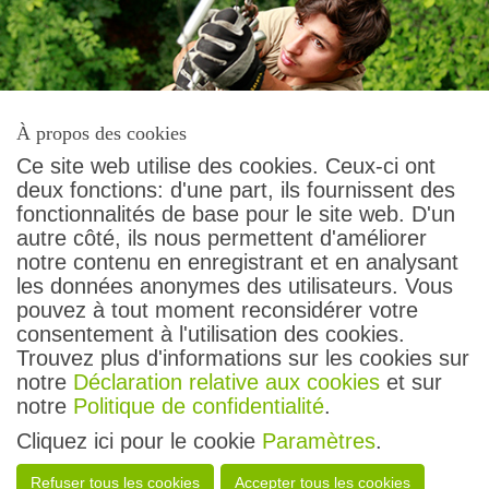
À propos des cookies
Ce site web utilise des cookies. Ceux-ci ont
deux fonctions: d'une part, ils fournissent des
fonctionnalités de base pour le site web. D'un
autre côté, ils nous permettent d'améliorer
Contact
notre contenu en enregistrant et en analysant
Conditions générales
les données anonymes des utilisateurs. Vous
Protection des données
pouvez à tout moment reconsidérer votre
Droit des passagers
consentement à l'utilisation des cookies.
Impressum
Trouvez plus d'informations sur les cookies sur
notre
Déclaration relative aux cookies
et sur
Suivez-nous
notre
Politique de confidentialité
.
Cliquez ici pour le cookie
Paramètres
.
Tous droits réservés
Refuser tous les cookies
Accepter tous les cookies