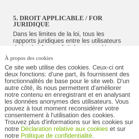
5. DROIT APPLICABLE / FOR
JURIDIQUE
Dans les limites de la loi, tous les
rapports juridiques entre les utilisateurs
de la plateforme digitale et transN sont
soumis au droit matériel suisse. Le for
À propos des cookies
exclusif est à La Chaux-de-Fonds.
Ce site web utilise des cookies. Ceux-ci ont
deux fonctions: d'une part, ils fournissent des
fonctionnalités de base pour le site web. D'un
autre côté, ils nous permettent d'améliorer
Contact
notre contenu en enregistrant et en analysant
Conditions générales
les données anonymes des utilisateurs. Vous
Protection des données
pouvez à tout moment reconsidérer votre
Droit des passagers
consentement à l'utilisation des cookies.
Impressum
Trouvez plus d'informations sur les cookies sur
notre
Déclaration relative aux cookies
et sur
Suivez-nous
notre
Politique de confidentialité
.