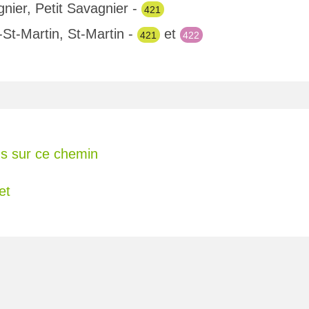
nier, Petit Savagnier -
421
-St-Martin, St-Martin -
et
421
422
s sur ce chemin
et