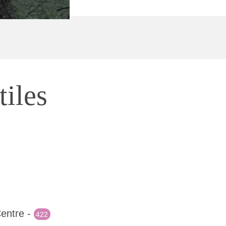
tiles
Centre -
422