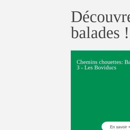
Découvre
balades !
Chemins chouettes: B
3 - Les Boviducs
En savoir 