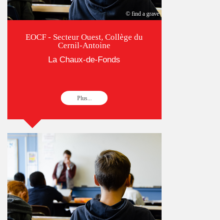
© find a grave
EOCF - Secteur Ouest, Collège du
Cernil-Antoine
La Chaux-de-Fonds
Plus...