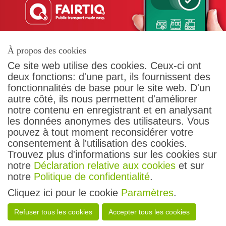
À propos des cookies
Ce site web utilise des cookies. Ceux-ci ont
deux fonctions: d'une part, ils fournissent des
fonctionnalités de base pour le site web. D'un
autre côté, ils nous permettent d'améliorer
Contact
notre contenu en enregistrant et en analysant
Conditions générales
les données anonymes des utilisateurs. Vous
Protection des données
pouvez à tout moment reconsidérer votre
Droit des passagers
consentement à l'utilisation des cookies.
Impressum
Trouvez plus d'informations sur les cookies sur
notre
Déclaration relative aux cookies
et sur
Suivez-nous
notre
Politique de confidentialité
.
Cliquez ici pour le cookie
Paramètres
.
Tous droits réservés
Refuser tous les cookies
Accepter tous les cookies
transN - 2026