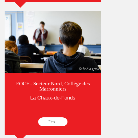
© find a grave
EOCF - Secteur Nord, Collège des
Marronniers
La Chaux-de-Fonds
Plus...