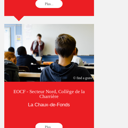
Plus...
© find a grave
EOCF - Secteur Nord, Collège de la
Charrière
La Chaux-de-Fonds
Plus...