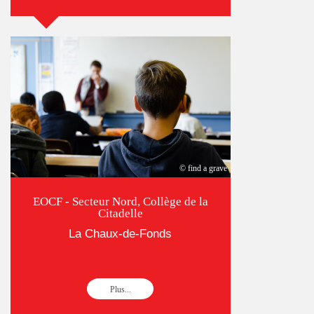
© find a grave
EOCF - Secteur Nord, Collège de la
Citadelle
La Chaux-de-Fonds
Plus...