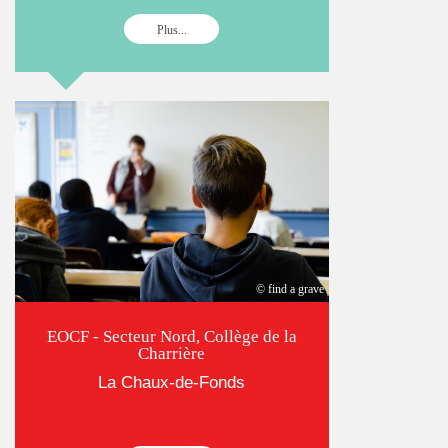
Plus...
© find a grave
EOCF - Secteur Nord, Collège de la
Charrière
La Chaux-de-Fonds