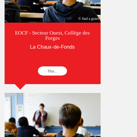
© find a grave
EOCF - Secteur Ouest, Collège des
Forges
La Chaux-de-Fonds
Plus...