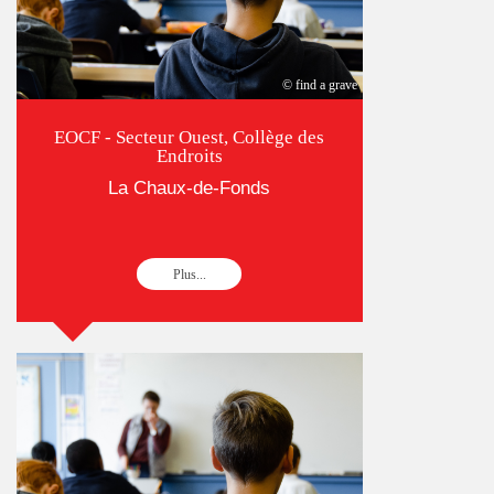
© find a grave
EOCF - Secteur Ouest, Collège des
Endroits
La Chaux-de-Fonds
Plus...