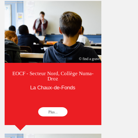
© find a grave
EOCF - Secteur Nord, Collège Numa-
Droz
La Chaux-de-Fonds
Plus...