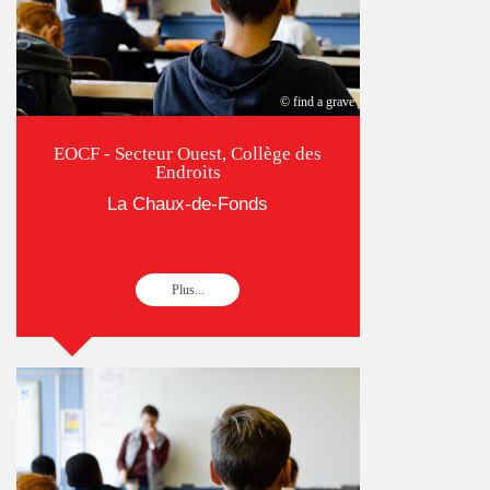
© find a grave
EOCF - Secteur Ouest, Collège des
Endroits
La Chaux-de-Fonds
Plus...