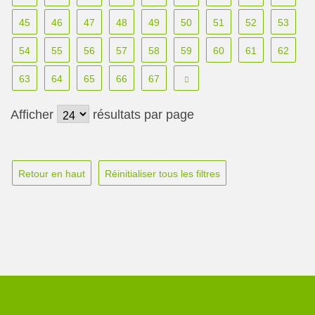
45
46
47
48
49
50
51
52
53
54
55
56
57
58
59
60
61
62
63
64
65
66
67
Afficher
résultats par page
Retour en haut
Réinitialiser tous les filtres