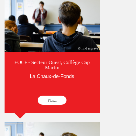
© find a grave
EOCF - Secteur Ouest, Collège Cap
Martin
La Chaux-de-Fonds
Plus...