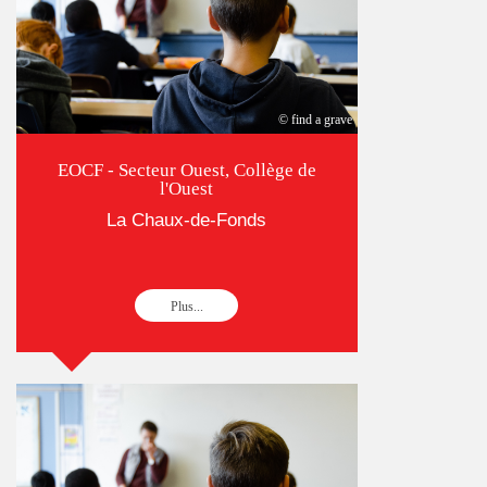
© find a grave
EOCF - Secteur Ouest, Collège de
l'Ouest
La Chaux-de-Fonds
Plus...