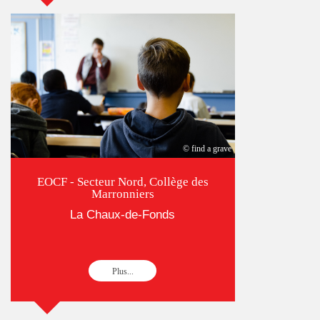
© find a grave
EOCF - Secteur Nord, Collège des
Marronniers
La Chaux-de-Fonds
Plus...