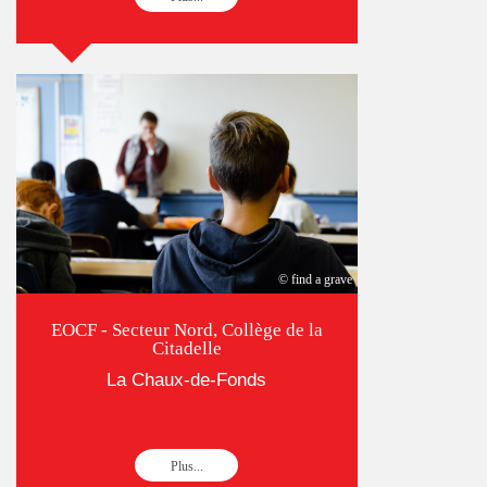
© find a grave
EOCF - Secteur Nord, Collège de la
Citadelle
La Chaux-de-Fonds
Plus...