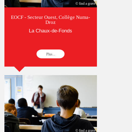
© find a grave
EOCF - Secteur Ouest, Collège Numa-
Droz
La Chaux-de-Fonds
Plus...
© find a grave