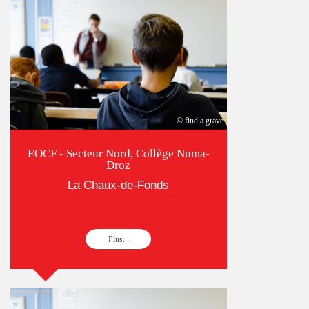
© find a grave
EOCF - Secteur Nord, Collège Numa-
Droz
La Chaux-de-Fonds
Plus...