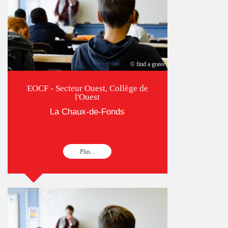
© find a grave
EOCF - Secteur Ouest, Collège de
l'Ouest
La Chaux-de-Fonds
Plus...