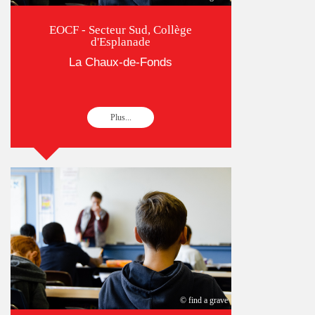
EOCF - Secteur Sud, Collège
d'Esplanade
La Chaux-de-Fonds
Plus...
© find a grave