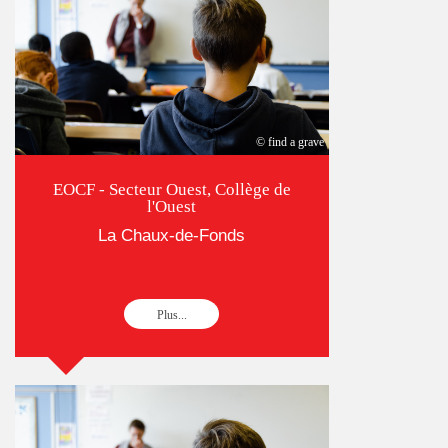
© find a grave
EOCF - Secteur Ouest, Collège de
l'Ouest
La Chaux-de-Fonds
Plus...