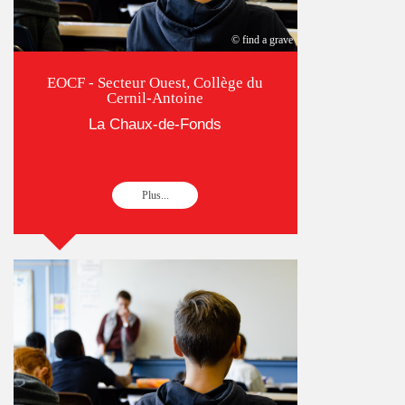
© find a grave
EOCF - Secteur Ouest, Collège du
Cernil-Antoine
La Chaux-de-Fonds
Plus...