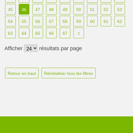
45
46
47
48
49
50
51
52
53
54
55
56
57
58
59
60
61
62
63
64
65
66
67
Afficher
résultats par page
Retour en haut
Réinitialiser tous les filtres