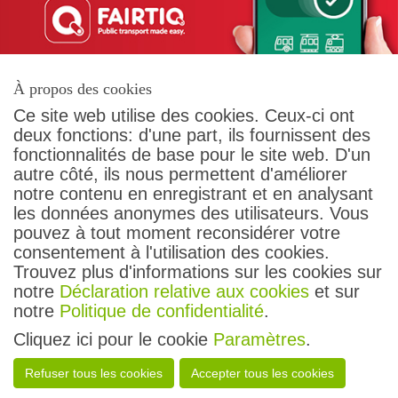
À propos des cookies
Ce site web utilise des cookies. Ceux-ci ont
deux fonctions: d'une part, ils fournissent des
fonctionnalités de base pour le site web. D'un
autre côté, ils nous permettent d'améliorer
Contact
notre contenu en enregistrant et en analysant
Conditions générales
les données anonymes des utilisateurs. Vous
Protection des données
pouvez à tout moment reconsidérer votre
Droit des passagers
consentement à l'utilisation des cookies.
Impressum
Trouvez plus d'informations sur les cookies sur
notre
Déclaration relative aux cookies
et sur
Suivez-nous
notre
Politique de confidentialité
.
Cliquez ici pour le cookie
Paramètres
.
Tous droits réservés
Refuser tous les cookies
Accepter tous les cookies
transN - 2026