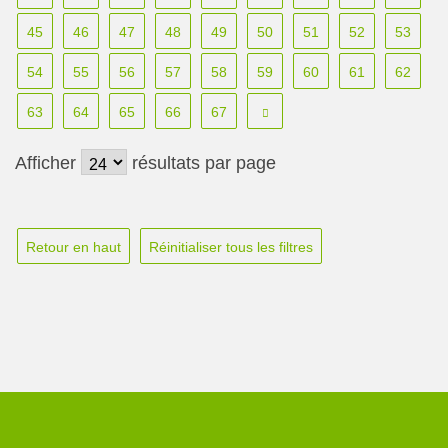
45
46
47
48
49
50
51
52
53
54
55
56
57
58
59
60
61
62
63
64
65
66
67
Afficher
résultats par page
Retour en haut
Réinitialiser tous les filtres