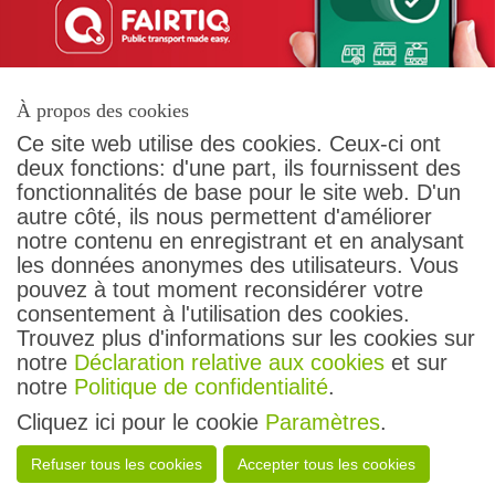
À propos des cookies
Ce site web utilise des cookies. Ceux-ci ont
deux fonctions: d'une part, ils fournissent des
fonctionnalités de base pour le site web. D'un
autre côté, ils nous permettent d'améliorer
Contact
notre contenu en enregistrant et en analysant
Conditions générales
les données anonymes des utilisateurs. Vous
Protection des données
pouvez à tout moment reconsidérer votre
Droit des passagers
consentement à l'utilisation des cookies.
Impressum
Trouvez plus d'informations sur les cookies sur
notre
Déclaration relative aux cookies
et sur
Suivez-nous
notre
Politique de confidentialité
.
Cliquez ici pour le cookie
Paramètres
.
Tous droits réservés
Refuser tous les cookies
Accepter tous les cookies
transN - 2026