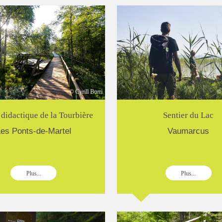
© Cyrill Burri
© 
 didactique de la Tourbière
Sentier du Lac
es Ponts-de-Martel
Vaumarcus
Plus...
Plus...