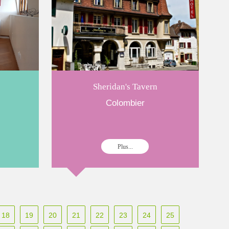
Sheridan's Tavern
Colombier
Plus...
18
19
20
21
22
23
24
25