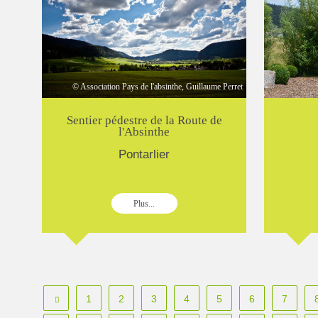
© Association Pays de l'absinthe, Guillaume Perret
Sentier pédestre de la Route de
l'Absinthe
Pontarlier
Plus...
1
2
3
4
5
6
7