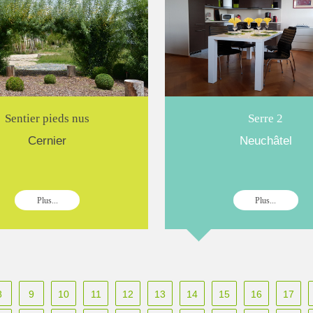
Sentier pieds nus
Serre 2
Cernier
Neuchâtel
Plus...
Plus...
8
9
10
11
12
13
14
15
16
17