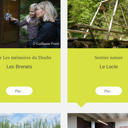
© Guillaume Perret
er Les mémoires du Doubs
Sentier nature
Les Brenets
Le Locle
Plus...
Plus...