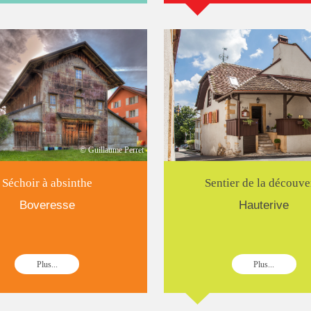
© Guillaume Perret
Séchoir à absinthe
Sentier de la découve
Boveresse
Hauterive
Plus...
Plus...