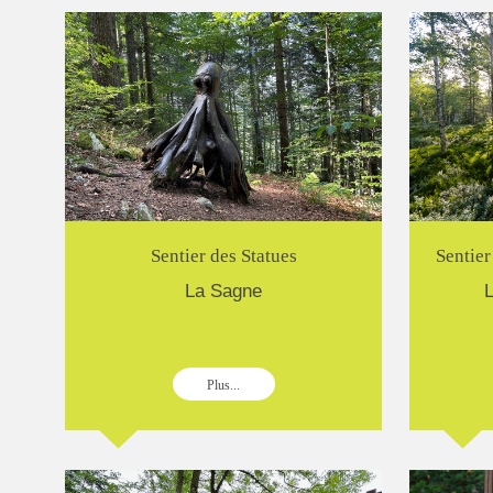
Sentier des Statues
Sentier
La Sagne
L
Plus...