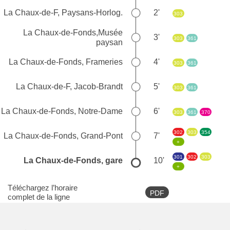
La Chaux-de-F, Paysans-Horlog.
2'
303
La Chaux-de-Fonds,Musée
3'
303
361
paysan
La Chaux-de-Fonds, Frameries
4'
303
361
La Chaux-de-F, Jacob-Brandt
5'
303
361
La Chaux-de-Fonds, Notre-Dame
6'
303
361
370
302
303
354
La Chaux-de-Fonds, Grand-Pont
7'
+
301
302
303
La Chaux-de-Fonds, gare
10'
+
Téléchargez l’horaire
PDF
complet de la ligne