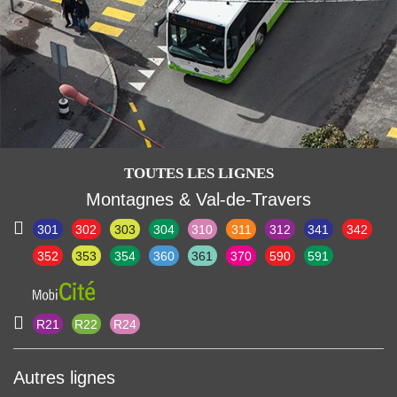
TOUTES LES LIGNES
Montagnes & Val-de-Travers
301
302
303
304
310
311
312
341
342
352
353
354
360
361
370
590
591
R21
R22
R24
Autres lignes